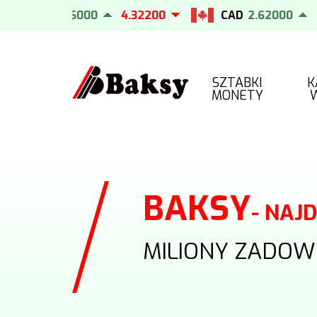
EUR
4.26000
4.32200
CAD
2.62000
2.6
SZTABKI
K
MONETY
BAKSY
- NAJ
MILIONY ZADOW