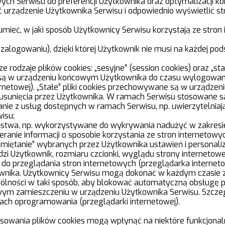
ych Serwisu do preferencji Użytkownika oraz optymalizacji ko
ać urządzenie Użytkownika Serwisu i odpowiednio wyświetlić s
mieć, w jaki sposób Użytkownicy Serwisu korzystają ze stron 
zalogowaniu), dzięki której Użytkownik nie musi na każdej po
dzaje plików cookies: „sesyjne” (session cookies) oraz „stałe
ą w urządzeniu końcowym Użytkownika do czasu wylogowania,
rnetowej). „Stałe” pliki cookies przechowywane są w urządze
 usunięcia przez Użytkownika. W ramach Serwisu stosowane są
stanie z usług dostępnych w ramach Serwisu, np. uwierzytelnia
isu;
eństwa, np. wykorzystywane do wykrywania nadużyć w zakresi
ieranie informacji o sposobie korzystania ze stron internetowy
pamiętanie” wybranych przez Użytkownika ustawień i personaliz
i Użytkownik, rozmiaru czcionki, wyglądu strony internetowej 
do przeglądania stron internetowych (przeglądarka interne
wnika. Użytkownicy Serwisu mogą dokonać w każdym czasie z
ólności w taki sposób, aby blokować automatyczną obsługę pl
wym zamieszczeniu w urządzeniu Użytkownika Serwisu. Szczeg
iach oprogramowania (przeglądarki internetowej).
tosowania plików cookies mogą wpłynąć na niektóre funkcjona