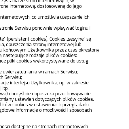
rzystania ze stron internetowych; w
tronę internetową, dostosowaną do jego
internetowych, co umożliwia ulepszanie ich
dstronie Serwisu ponownie wpisywać loginu i
” (persistent cookies). Cookies „sesyjne” są
 opuszczenia strony internetowej lub
niu końcowym Użytkownika przez czas określony
 następujące rodzaje plików cookies:
jące pliki cookies wykorzystywane do usług
e uwierzytelniania w ramach Serwisu;
ch Serwisu;
ację interfejsu Użytkownika, np. w zakresie
itp.;
towa) domyślnie dopuszcza przechowywanie
miany ustawień dotyczących plików cookies.
ików cookies w ustawieniach przeglądarki
ółowe informacje o możliwości i sposobach
lności dostępne na stronach internetowych