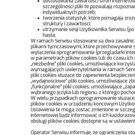
dostosowania zawartości stron internetow
szczególności pliki te pozwalają rozpozn
indywidualnych potrzeb;
tworzenia statystyk, które pomagają zrozu
struktury i zawartości;
utrzymanie sesji Użytkownika Serwisu (po 
hasła;
W ramach Serwisu stosowane są dwa zasadnicze ro
plikami tymczasowymi, które przechowywane s
wyłączenia oprogramowania (przeglądarki inte
w parametrach plików cookies lub do czasu ich
„niezbędne” pliki cookies, umożliwiające korzy
wymagających uwierzytelniania w ramach Serw
pliki cookies służące do zapewnienia bezpiecz
„wydajnościowe” pliki cookies, umożliwiające zb
„funkcjonalne” pliki cookies, umożliwiające „za
wybranego języka lub regionu, z którego pochodz
W wielu przypadkach oprogramowanie służące 
plików cookies w urządzeniu końcowym Użytko
Ustawienia te mogą zostać zmienione w szczeg
internetowej bądź informować o ich każdorazo
obsługi plików cookies dostępne są w ustawien
Operator Serwisu informuje, że ograniczenia s