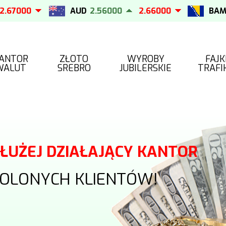
7000
AUD
2.56000
2.66000
BAM
2.
ANTOR
ZŁOTO
WYROBY
FAJK
WALUT
SREBRO
JUBILERSKIE
TRAFI
DŁUŻEJ DZIAŁAJĄCY KANTOR
OLONYCH KLIENTÓW!