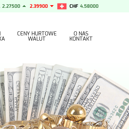
27500
2.39900
CHF
4.58000
4.65000
I
CENY HURTOWE
O NAS
KA
WALUT
KONTAKT