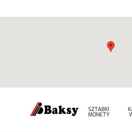
SZTABKI
K
MONETY