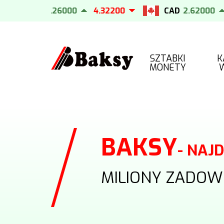
EUR
4.26000
4.32200
CAD
2.62000
2
SZTABKI
K
MONETY
BAKSY
- NAJ
MILIONY ZADOW