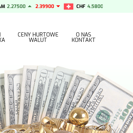
2.27500
2.39900
CHF
4.58000
4.65000
I
CENY HURTOWE
O NAS
KA
WALUT
KONTAKT