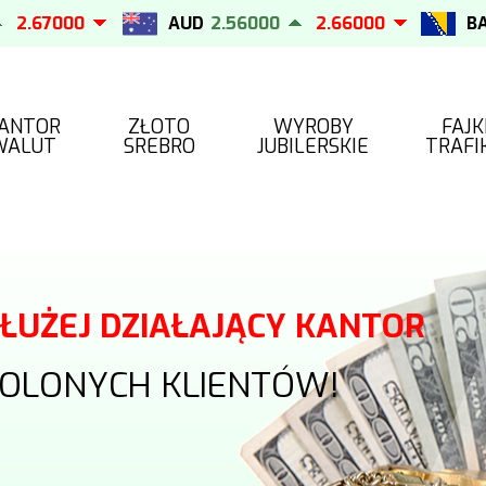
.67000
AUD
2.56000
2.66000
BAM
ANTOR
ZŁOTO
WYROBY
FAJK
WALUT
SREBRO
JUBILERSKIE
TRAFI
DŁUŻEJ DZIAŁAJĄCY KANTOR
OLONYCH KLIENTÓW!