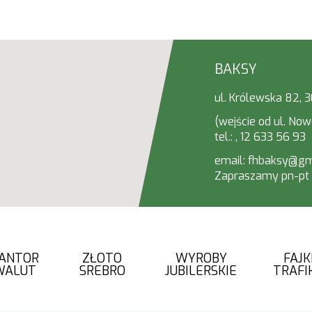
BAKSY
ul. Królewska 82,
(wejście od ul. Now
tel.:
,
12 633 56 93
email: fhbaksy@gm
Zapraszamy pn-pt 9
ANTOR
ZŁOTO
WYROBY
FAJK
WALUT
SREBRO
JUBILERSKIE
TRAFI